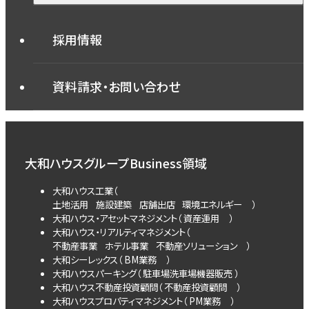
沿革
営業拠点
法令上の表示・電子
駐車場機器
お知らせTOP
公告
採用情報
免責事項
サステナビリティ
トピックス
プレスリリース
資料請求・お問い合わせ
イベント情報
大和ハウスグループ
Business領域
大和ハウス工業（
土地活用
施設建築
店舗出店
環境エネルギー
）
大和ハウス・アセットマネジメント（
資産運用
）
大和ハウス・リアルティマネジメント（
不動産事業
ホテル事業
不動産ソリューション
）
大和シーレックス（
BM業務
）
大和ハウスパーキング（
駐車場
洗車場
機器販売
）
大和ハウス不動産投資顧問（
不動産投資顧問
）
大和ハウスプロパティマネジメント（
PM業務
）