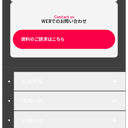
Contact us
WEBでのお問い合わせ
資料のご請求はこちら
企業情報
企業情報TOP
会社概要
事業一覧
代表挨拶
企業理念
駐車場
洗車場
お知らせ