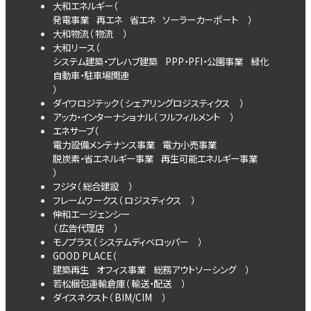
大和エネルギー（
発電事業
再エネ
省エネ
ソーラーカーポート
）
大和物流（
物流
）
大和リース（
システム建築・プレハブ建築
PPP・PFI・公園事業
緑化
自動車・駐車場関連
）
ダイワロジテック（
シェアリングロジスティクス
）
アッカ・インターナショナル（
フルフィルメント
）
エネサーブ（
電力設備メンテナンス事業
電力小売事業
脱炭素・省エネルギー事業
再生可能エネルギー事業
）
フジタ（
総合建設
）
フレームワークス（
ロジスティクス
）
伸和エージェンシー
（
広告代理店
）
モノプラス（
システムディベロッパー
）
GOOD PLACE（
建築再生
オフィス事業
総務アウトソーシング
）
若松梱包運輸倉庫（
輸送・配送
）
ダイスネクスト（
BIM/CIM
）