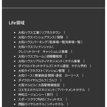
Life領域
大和ハウス工業（
リブネスタウン
）
大和ハウスインシュアランス（
保険
）
大和ハウスパーキング（
駐車場一覧
洗車場一覧
）
大和ハウスフィナンシャル（
クレジットカード
キャッシュレス事業
）
大和ハウスブルーム（
胡蝶蘭栽培
）
大和ハウスリアルティマネジメント（
ホテル事業
）
ダイワロイネットホテルズ（
ホテル運営
ホテル予約
）
大和ライフネクスト（
マンション管理
）
大和リース（
商業施設 開発・運営
カーリース
）
ダイワロイヤルゴルフ（
ゴルフ
）
大阪マルビル（
大阪駅商業施設
）
コスモスホテルマネジメント（
アパートメントホテル
）
伸和エージェンシー（
旅行
）
スポーツクラブNAS（
フィットネス
）
西脇ロイヤルホテル（
シティホテル
）